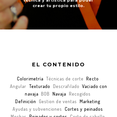
técnica y artística para poder
crear tu propio estilo.
EL CONTENIDO
Colorimetría
Técnicas de corte
Recto
Angular
Texturado
Descrafilado
Vaciado con
navaja
BOB
Navaja
Recogidos
Definición
Gestion de ventas
Marketing
Ayudas y subvenciones
Cortes y peinados
Mechas
Peinados y cortes
Corte de cabello